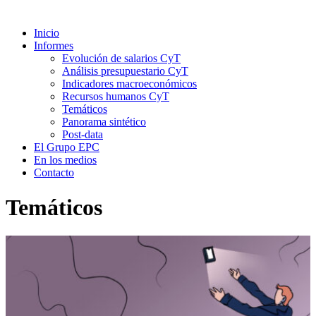
Inicio
Informes
Evolución de salarios CyT
Análisis presupuestario CyT
Indicadores macroeconómicos
Recursos humanos CyT
Temáticos
Panorama sintético
Post-data
El Grupo EPC
En los medios
Contacto
Temáticos