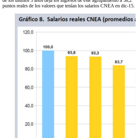
de los últimos 3 años deja los ingresos de este agrupamiento a 58,2
puntos reales de los valores que tenían los salarios CNEA en dic-15.