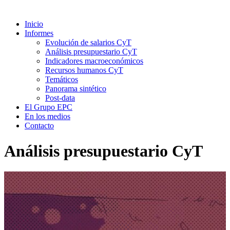
Inicio
Informes
Evolución de salarios CyT
Análisis presupuestario CyT
Indicadores macroeconómicos
Recursos humanos CyT
Temáticos
Panorama sintético
Post-data
El Grupo EPC
En los medios
Contacto
Análisis presupuestario CyT