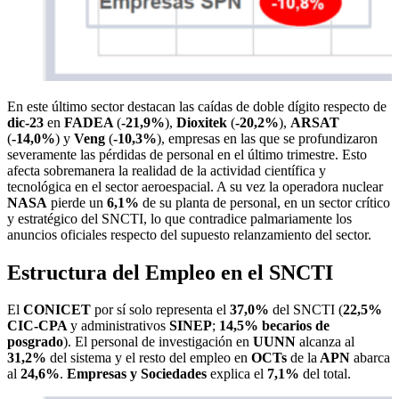
En este último sector destacan las caídas de doble dígito respecto de
dic-23
en
FADEA
(
-21,9%
),
Dioxitek
(
-20,2%
),
ARSAT
(
-14,0%
) y
Veng
(
-10,3%
), empresas en las que se profundizaron
severamente las pérdidas de personal en el último trimestre. Esto
afecta sobremanera la realidad de la actividad científica y
tecnológica en el sector aeroespacial. A su vez la operadora nuclear
NASA
pierde un
6,1%
de su planta de personal, en un sector crítico
y estratégico del SNCTI, lo que contradice palmariamente los
anuncios oficiales respecto del supuesto relanzamiento del sector.
Estructura del Empleo en el SNCTI
El
CONICET
por sí solo representa el
37,0%
del SNCTI (
22,5%
CIC-CPA
y administrativos
SINEP
;
14,5%
becarios de
posgrado
). El personal de investigación en
UUNN
alcanza al
31,2%
del sistema y el resto del empleo en
OCTs
de la
APN
abarca
al
24,6%
.
Empresas y Sociedades
explica el
7,1%
del total.