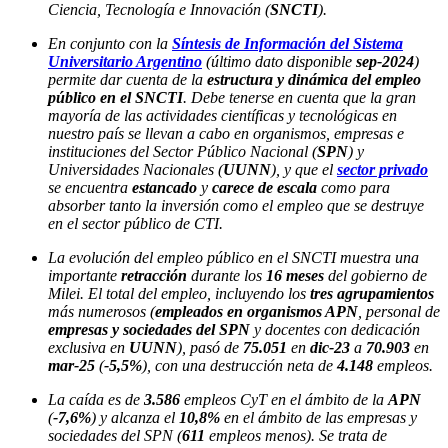
Ciencia, Tecnología e Innovación (
SNCTI
).
En conjunto con la
Síntesis de Información del Sistema
Universitario Argentino
(último dato disponible
sep-2024
)
permite dar cuenta de la
estructura y dinámica del empleo
público en el SNCTI
. Debe tenerse en cuenta que la gran
mayoría de las actividades científicas y tecnológicas en
nuestro país se llevan a cabo en organismos, empresas e
instituciones del Sector Público Nacional (
SPN
) y
Universidades Nacionales (
UUNN
), y que el
sector privado
se encuentra
estancado
y
carece de escala
como para
absorber tanto la inversión como el empleo que se destruye
en el sector público de CTI.
La evolución del empleo público en el SNCTI muestra una
importante
retracción
durante los
16 meses
del gobierno de
Milei. El total del empleo, incluyendo los
tres agrupamientos
más numerosos (
empleados en organismos APN
, personal de
empresas y sociedades del SPN
y docentes con dedicación
exclusiva en
UUNN
), pasó de
75.051
en
dic-23
a
70.903
en
mar-25
(
-5,5%
), con una destrucción neta de
4.148
empleos.
La caída es de
3.586
empleos CyT en el ámbito de la
APN
(
-7,6%
) y alcanza el
10,8%
en el ámbito de las empresas y
sociedades del SPN (
611
empleos menos). Se trata de