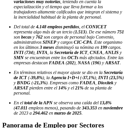
variaciones muy notorias
, teniendo en cuenta la
especialización y el tiempo que lleva formar a los
trabajadores altamente calificados que integran el sistema y
la inercialidad habitual de la planta de personal.
Del total de
4.148 empleos perdidos
, el
CONICET
representa algo más de un tercio (
1.513
). De ese número
751
son
becas
y
762
son cargos de personal bajo Convenio,
administrativos
SINEP
y cargos
CIC-CPA
. Este organismo
en los últimos
3 meses
disminuyó su nómina en
199
cargos.
INTI
(
734
),
INTA
, la
Secretaría de ICT
,
CNEA
,
ANLIS
y
SMN
se encuentran entre los
OCTs
más afectados. Entre las
empresas destacan
FADEA
(
202
),
NASA
(
196
) y
ARSAT
.
En términos relativos el mayor ajuste se dio en la
Secretaría
de ICT
(-
39,8%
), la
Agencia I+D+i
(
-37,1%
),
INTI
(
23,5%
)
y
BNDG
(
-21,3%
). Empresas como
FADEA
,
Dioxitek
y
ARSAT
pierden entre el
14%
y el
21%
de su planta de
personal.
En el
total de la APN
se observa una caída del
13,8%
(
47.011
empleos menos), pasando de
343.353
en
noviembre
de 2023 a
294.462
en
marzo de 2025
.
Panorama de Empleo por Sectores