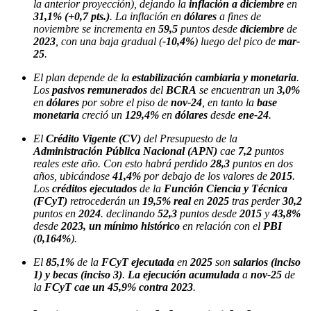
la anterior proyección), dejando la
inflación a diciembre
en
31,1% (+0,7 pts.)
. La inflación en
dólares
a fines de
noviembre se incrementa en
59,5
puntos desde
diciembre
de
2023
, con una baja gradual (
-10,4%
) luego del pico de
mar-
25
.
El plan depende de la
estabilización cambiaria y monetaria
.
Los
pasivos remunerados
del
BCRA
se encuentran un
3,0%
en
dólares
por sobre el piso de
nov-24
, en tanto la
base
monetaria
creció un
129,4%
en
dólares
desde
ene-24
.
El
Crédito Vigente (CV)
del Presupuesto de la
Administración Pública Nacional (APN)
cae
7,2
puntos
reales este año. Con esto habrá perdido
28,3
puntos en dos
años, ubicándose
41,4%
por debajo de los valores de
2015
.
Los
créditos
ejecutados
de la
Función Ciencia y Técnica
(FCyT)
retrocederán un
19,5% real
en
2025
tras perder
30,2
puntos
en
2024
. declinando
52,3
puntos desde
2015
y
43,8%
desde
2023, un mínimo histórico
en relación con el
PBI
(
0,164%
).
El
85,1%
de la
FCyT ejecutada
en
2025
son
salarios (inciso
1) y becas (inciso 3)
.
La ejecución acumulada
a
nov-25
de
la
FCyT cae un 45,9% contra 2023
.