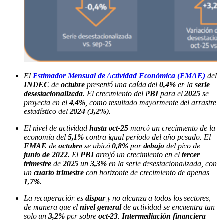
El
Estimador Mensual de Actividad Económica (EMAE)
del
INDEC
de
octubre
presentó una caída del
0,4%
en la
serie
desestacionalizada
. El crecimiento del
PBI
para el
2025
se
proyecta en el
4,4%
, como resultado mayormente del arrastre
estadístico del
2024
(
3,2%
).
El nivel de actividad
hasta oct-25
marcó un crecimiento de la
economía del
5,1%
contra igual período del año pasado. El
EMAE
de
octubre
se ubicó
0,8%
por
debajo
del pico de
junio de 2022.
El
PBI
arrojó un crecimiento en el
tercer
trimestre
de
2025
un
3,3%
en la serie desestacionalizada, con
un
cuarto trimestre
con horizonte de crecimiento de apenas
1,7%
.
La recuperación es
dispar
y no alcanza a todos los sectores,
de manera que el
nivel general
de actividad se encuentra tan
solo un
3,2%
por sobre
oct-23
.
Intermediación financiera