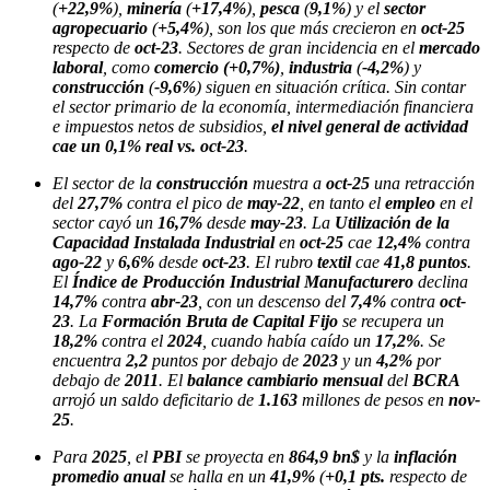
(
+22,9%
),
minería
(
+17,4%
),
pesca
(
9,1%
) y el
sector
agropecuario
(
+5,4%
), son los que más crecieron en
oct-25
respecto de
oct-23
. Sectores de gran incidencia en el
mercado
laboral
, como
comercio (+0,7%)
,
industria
(
-4,2%
) y
construcción
(
-9,6%
) siguen en situación crítica. Sin contar
el sector primario de la economía, intermediación financiera
e impuestos netos de subsidios,
el nivel general de actividad
cae un 0,1% real vs. oct-23
.
El sector de la
construcción
muestra a
oct-25
una retracción
del
27,7%
contra el pico de
may-22
, en tanto el
empleo
en el
sector cayó un
16,7%
desde
may-23
. La
Utilización de la
Capacidad Instalada Industrial
en
oct-25
cae
12,4%
contra
ago-22
y
6,6%
desde
oct-23
. El rubro
textil
cae
41,8 puntos
.
El
Índice de Producción Industrial Manufacturero
declina
14,7%
contra
abr-23
, con un descenso del
7,4%
contra
oct-
23
. La
Formación Bruta de Capital Fijo
se recupera un
18,2%
contra el
2024
, cuando había caído un
17,2%
. Se
encuentra
2,2
puntos por debajo de
2023
y un
4,2%
por
debajo de
2011
. El
balance cambiario mensual
del
BCRA
arrojó un saldo deficitario de
1.163
millones de pesos en
nov-
25
.
Para
2025
, el
PBI
se proyecta en
864,9 bn$
y la
inflación
promedio anual
se halla en un
41,9%
(
+0,1 pts.
respecto de